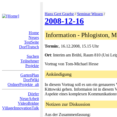
Hans Gert Graebe
/
Seminar Wissen
/
2008-12-16
Home
Information - Phlogiston, M
Neues
TestSeite
Termin
:, 16.12.2008, 15.15 Uhr
DorfTratsch
Ort
: Interim am Brühl, Raum 810 (Uni Lei
Suchen
Teilnehmer
Vortrag von Tom-Michael Hesse
Projekte
Ankündigung
GartenPlan
DorfWiki
OrdnerProjekte_alt
In diesem Vortrag soll es um ein genaueres
Kittowski gehen. Informaion ist in diesem 
Dörfer
Aspekte eines komplexen Kommunikations
NeueArbeit
VideoBridge
Notizen zur Diskussion
VillageInnovationTalk
Aus der Zusammenfassung: