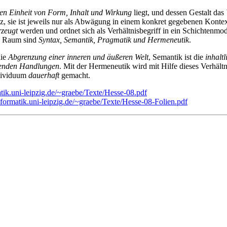
ren Einheit von Form, Inhalt und Wirkung
liegt, und dessen Gestalt das
nz, sie ist jeweils nur als Abwägung in einem konkret gegebenen Kont
rzeugt
werden und ordnet sich als Verhältnisbegriff in ein Schichtenmo
en Raum sind
Syntax, Semantik, Pragmatik und Hermeneutik
.
die
Abgrenzung einer inneren und äußeren Welt
, Semantik ist die
inhalt
ierenden Handlungen
. Mit der Hermeneutik wird mit Hilfe dieses Verhält
ndividuum
dauerhaft
gemacht.
ik.uni-leipzig.de/~graebe/Texte/Hesse-08.pdf
formatik.uni-leipzig.de/~graebe/Texte/Hesse-08-Folien.pdf