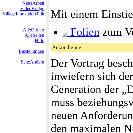
NeueArbeit
VideoBridge
Mit einem Einsti
VillageInnovationTalk
Folien
zum Vo
AlleOrdner
AlleSeiten
Hilfe
Ankündigung
Einstellungen
Der Vortrag beschä
SeiteÄndern
inwiefern sich de
Generation der „D
muss beziehungsw
neuen Anforderun
den maximalen Nu