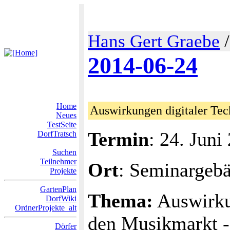
Hans Gert Graebe
2014-06-24
Home
Auswirkungen digitaler Te
Neues
TestSeite
Termin
: 24. Juni
DorfTratsch
Suchen
Teilnehmer
Ort
: Seminargeb
Projekte
GartenPlan
Thema:
Auswirkun
DorfWiki
OrdnerProjekte_alt
den Musikmarkt - 
Dörfer