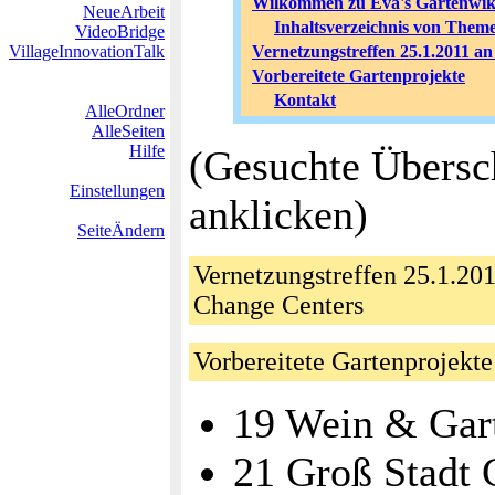
Wilkommen zu Eva's Gartenwik
NeueArbeit
Inhaltsverzeichnis von Them
VideoBridge
VillageInnovationTalk
Vernetzungstreffen 25.1.2011 
Vorbereitete Gartenprojekte
Kontakt
AlleOrdner
AlleSeiten
Hilfe
(Gesuchte Übersch
Einstellungen
anklicken)
SeiteÄndern
Vernetzungstreffen 25.1.2
Change Centers
Vorbereitete Gartenprojek
19 Wein & Gar
21 Groß Stadt