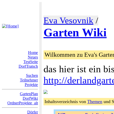
Eva Vesovnik
/
Garten Wiki
Home
Wilkommen zu Eva's Gart
Neues
TestSeite
das hier ist ein b
DorfTratsch
Suchen
http://derlandgart
Teilnehmer
Projekte
GartenPlan
DorfWiki
Inhaltsverzeichnis von
Themen
und 
OrdnerProjekte_alt
Dörfer