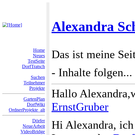
Alexandra Sch
Home
Das ist meine Sei
Neues
TestSeite
DorfTratsch
- Inhalte folgen...
Suchen
Teilnehmer
Projekte
Hallo Alexandra
GartenPlan
ErnstGruber
DorfWiki
OrdnerProjekte_alt
Dörfer
Hi Alexandra, ich
NeueArbeit
VideoBridge