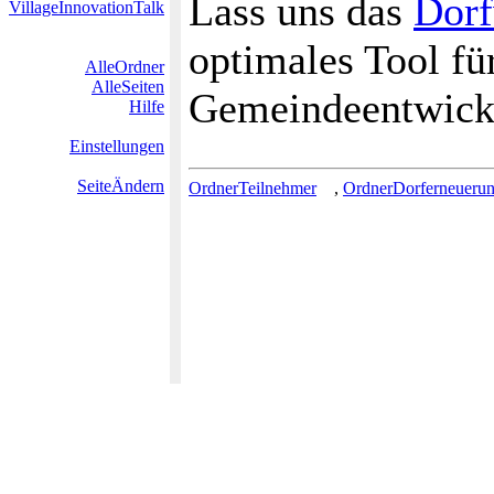
Lass uns das
Dorf
VillageInnovationTalk
optimales Tool fü
AlleOrdner
AlleSeiten
Gemeindeentwick
Hilfe
Einstellungen
SeiteÄndern
OrdnerTeilnehmer
,
OrdnerDorferneueru