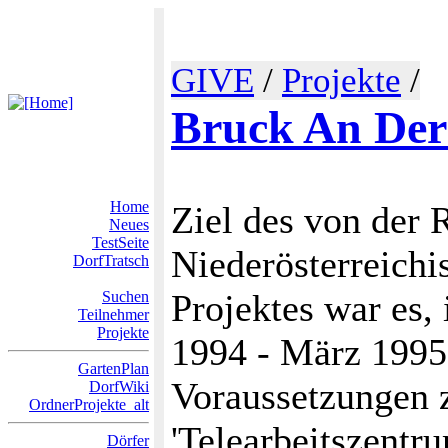
GIVE
/
Projekte
/
Bruck An Der
Home
Ziel des von der
Neues
TestSeite
Niederösterreichi
DorfTratsch
Projektes war es, 
Suchen
Teilnehmer
Projekte
1994 - März 199
GartenPlan
Voraussetzungen z
DorfWiki
OrdnerProjekte_alt
'Telearbeitszentr
Dörfer