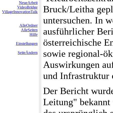
NeueArbeit
Bruck/Leitha gep
VideoBridge
VillageInnovationTalk
untersuchen. In w
AlleOrdner
ausführlicher Ber
AlleSeiten
Hilfe
österreichische E
Einstellungen
sowie regional-ö
SeiteÄndern
Auswirkungen auf
und Infrastruktur e
Der Bericht wurde
Leitung" bekannt 