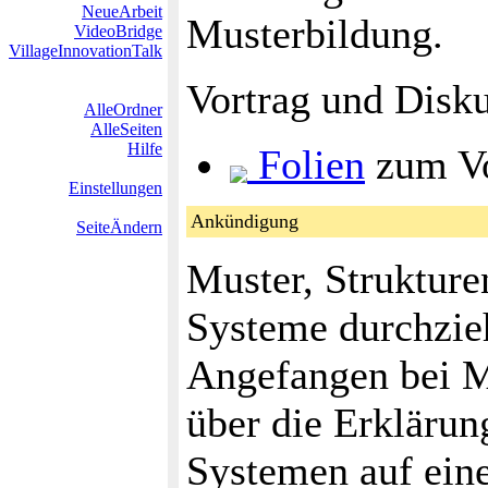
NeueArbeit
Musterbildung.
VideoBridge
VillageInnovationTalk
Vortrag und Disk
AlleOrdner
AlleSeiten
Hilfe
Folien
zum Vo
Einstellungen
Ankündigung
SeiteÄndern
Muster, Strukture
Systeme durchzie
Angefangen bei M
über die Erklärun
Systemen auf eine