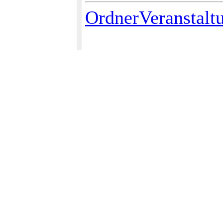
OrdnerVeranstalt