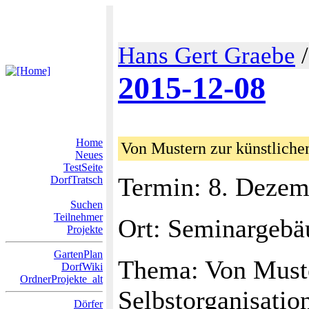
Hans Gert Graebe
2015-12-08
Home
Von Mustern zur künstlichen
Neues
TestSeite
Termin: 8. Dezem
DorfTratsch
Suchen
Teilnehmer
Ort: Seminargebä
Projekte
GartenPlan
Thema: Von Muster
DorfWiki
OrdnerProjekte_alt
Selbstorganisatio
Dörfer