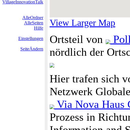
VillageInnovationTalk
AlleOrdner
View Larger Map
AlleSeiten
Hilfe
Ortsteil von
Poll
Einstellungen
nördlich der Orts
SeiteÄndern
Hier trafen sich 
Netzwerk Globale 
Via Nova Haus G
Prozess in Richtu
Information and S