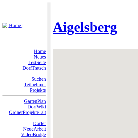
Aigelsberg
Home
Neues
TestSeite
DorfTratsch
Suchen
Teilnehmer
Projekte
GartenPlan
DorfWiki
OrdnerProjekte_alt
Dörfer
NeueArbeit
VideoBridge