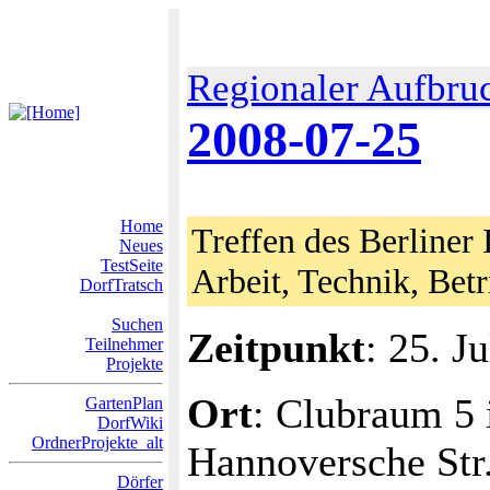
Regionaler Aufbru
2008-07-25
Home
Treffen des Berliner 
Neues
TestSeite
Arbeit, Technik, Bet
DorfTratsch
Suchen
Zeitpunkt
: 25. J
Teilnehmer
Projekte
Ort
: Clubraum 5 
GartenPlan
DorfWiki
OrdnerProjekte_alt
Hannoversche Str.
Dörfer