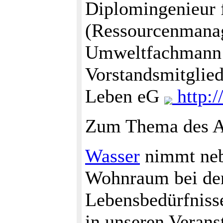
Diplomingenieur 
(Ressourcenmanag
Umweltfachmann 
Vorstandsmitglie
Leben eG
http:/
Zum Thema des A
Wasser
nimmt neb
Wohnraum bei der 
Lebensbedürfniss
in unseren Veran