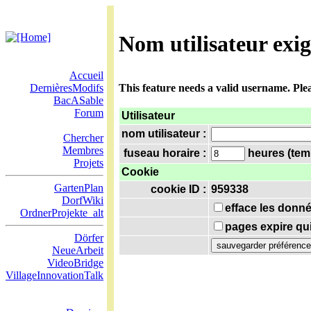
Nom utilisateur exi
Accueil
DernièresModifs
This feature needs a valid username. Ple
BacASable
Forum
Utilisateur
nom utilisateur :
Chercher
Membres
fuseau horaire :
heures (temp
Projets
Cookie
GartenPlan
cookie ID :
959338
DorfWiki
efface les donné
OrdnerProjekte_alt
pages expire qu
Dörfer
NeueArbeit
VideoBridge
VillageInnovationTalk