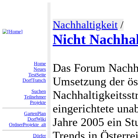
Nachhaltigkeit
/
Nicht Nachhal
Home
Das Forum Nachhal
Neues
TestSeite
Umsetzung der ös
DorfTratsch
Nachhaltigkeitss
Suchen
Teilnehmer
Projekte
eingerichtete una
GartenPlan
Jahre 2005 ein St
DorfWiki
OrdnerProjekte_alt
Trends in Österre
Dörfer