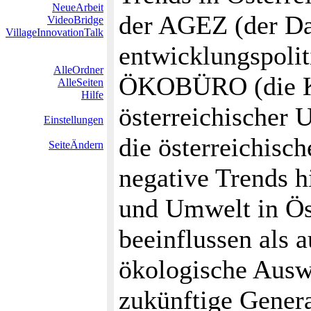
NeueArbeit
der AGEZ (der Da
VideoBridge
VillageInnovationTalk
entwicklungspoli
AlleOrdner
ÖKOBÜRO (die Ko
AlleSeiten
Hilfe
österreichischer 
Einstellungen
die österreichisc
SeiteÄndern
negative Trends h
und Umwelt in Ös
beeinflussen als 
ökologische Ausw
zukünftige Gener