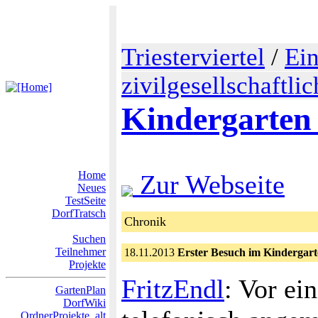
Triesterviertel
/
Ein
zivilgesellschaftl
Kindergarten
Home
Zur Webseite
Neues
TestSeite
DorfTratsch
Chronik
Suchen
Teilnehmer
18.11.2013
Erster Besuch im Kindergar
Projekte
FritzEndl
: Vor ei
GartenPlan
DorfWiki
OrdnerProjekte_alt