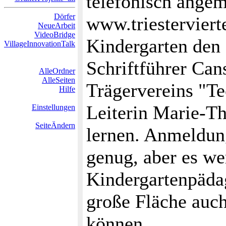
telefonisch angem
Dörfer
www.triesterviert
NeueArbeit
VideoBridge
Kindergarten den
VillageInnovationTalk
Schriftführer Ca
AlleOrdner
AlleSeiten
Trägervereins "T
Hilfe
Leiterin Marie-Th
Einstellungen
SeiteÄndern
lernen. Anmeldun
genug, aber es w
Kindergartenpäda
große Fläche auc
können.