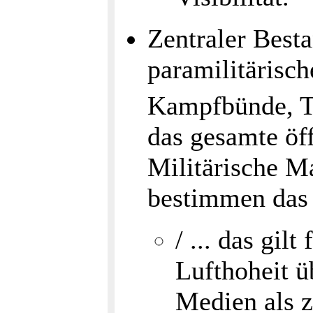
Zentraler Best
paramilitärisc
Kampfbünde, T
das gesamte öff
Militärische 
bestimmen das 
/ ... das gil
Lufthoheit ü
Medien als ze