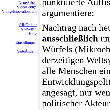
punktuierte Aufli
NeueArbeit
VideoBridge
argumentiere:
VillageInnovationTalk
Nachtrag nach he
AlleOrdner
AlleSeiten
Hilfe
ausschließlich
um 
Einstellungen
Würfels (Mikroebe
SeiteÄndern
derzeitigen Welt
alle Menschen ei
Entwicklungspolit
angesagt, nur we
politischer Akteu