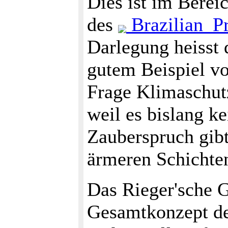
Dies ist im Berei
des
Brazilian_P
Darlegung heisst 
gutem Beispiel vo
Frage Klimaschut
weil es bislang k
Zauberspruch gib
ärmeren Schichten
Das Rieger'sche 
Gesamtkonzept der 