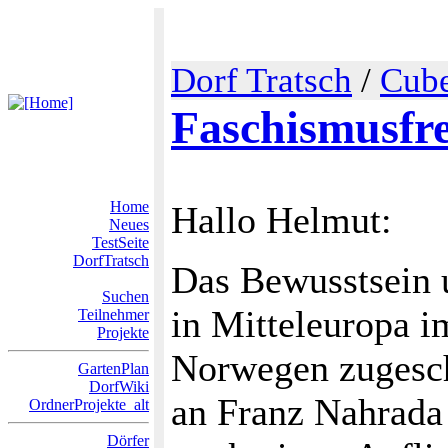
Dorf Tratsch
/
Cube
Faschismusfre
Home
Hallo Helmut:
Neues
TestSeite
DorfTratsch
Das Bewusstsein u
Suchen
in Mitteleuropa i
Teilnehmer
Projekte
Norwegen zugesch
GartenPlan
DorfWiki
an Franz Nahrada 
OrdnerProjekte_alt
Dörfer