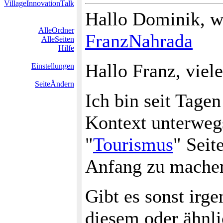
VillageInnovationTalk
Hallo Dominik, 
AlleOrdner
FranzNahrada
AlleSeiten
Hilfe
Hallo Franz, viel
Einstellungen
SeiteÄndern
Ich bin seit Tage
Kontext unterwegs
"
Tourismus
" Seit
Anfang zu mache
Gibt es sonst irg
diesem oder ähnl