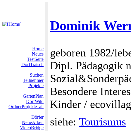
Dominik Wer
Home
geboren 1982/lebe
Neues
TestSeite
Dipl. Pädagogik 
DorfTratsch
Sozial&Sonderpä
Suchen
Teilnehmer
Projekte
Besondere Interes
GartenPlan
Kinder / ecovilla
DorfWiki
OrdnerProjekte_alt
Dörfer
siehe:
Tourismus
NeueArbeit
VideoBridge