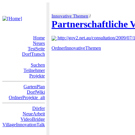
Innovative Themen
/
Partnerschaftliche 
Home
http://gov2.net.au/consultation/2009/07
Neues
OrdnerInnovativeThemen
TestSeite
DorfTratsch
Suchen
Teilnehmer
Projekte
GartenPlan
DorfWiki
OrdnerProjekte_alt
Dörfer
NeueArbeit
VideoBridge
VillageInnovationTalk