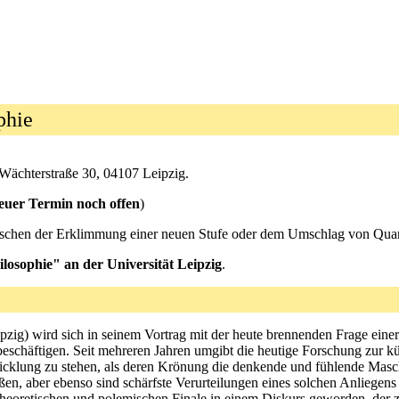
phie
Wächterstraße 30, 04107 Leipzig.
neuer Termin noch offen
)
Zwischen der Erklimmung einer neuen Stufe oder dem Umschlag von Quant
osophie" an der Universität Leipzig
.
ig) wird sich in seinem Vortrag mit der heute brennenden Frage einer 
eschäftigen. Seit mehreren Jahren umgibt die heutige Forschung zur kün
klung zu stehen, als deren Krönung die denkende und fühlende Maschin
n, aber ebenso sind schärfste Verurteilungen eines solchen Anliegens 
um theoretischen und polemischen Finale in einem Diskurs geworden, de