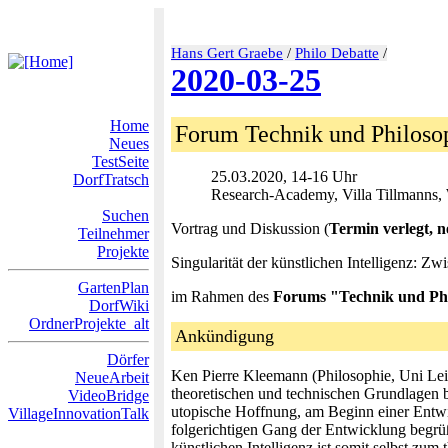
Hans Gert Graebe
/
Philo Debatte
/
2020-03-25
Home
Forum Technik und Philoso
Neues
TestSeite
25.03.2020, 14-16 Uhr
DorfTratsch
Research-Academy, Villa Tillmanns, 
Suchen
Vortrag und Diskussion (
Termin verlegt, 
Teilnehmer
Projekte
Singularität der künstlichen Intelligenz: 
GartenPlan
im Rahmen des
Forums "Technik und Phil
DorfWiki
OrdnerProjekte_alt
Ankündigung
Dörfer
Ken Pierre Kleemann (Philosophie, Uni Leipz
NeueArbeit
theoretischen und technischen Grundlagen b
VideoBridge
utopische Hoffnung, am Beginn einer Entwic
VillageInnovationTalk
folgerichtigen Gang der Entwicklung begrüße
künstlichen Intelligenz ist somit selbst z