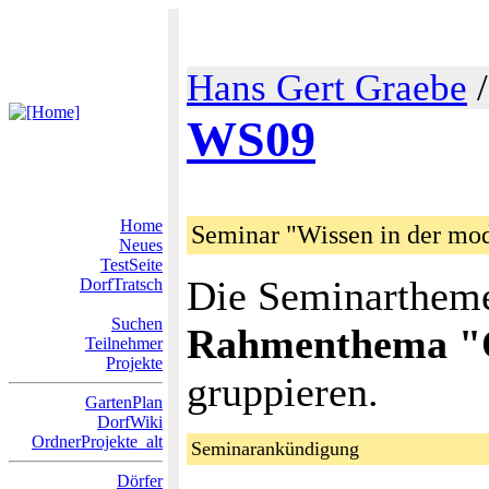
Hans Gert Graebe
WS09
Home
Seminar "Wissen in der mod
Neues
TestSeite
Die Seminartheme
DorfTratsch
Suchen
Rahmenthema "Op
Teilnehmer
Projekte
gruppieren.
GartenPlan
DorfWiki
OrdnerProjekte_alt
Seminarankündigung
Dörfer