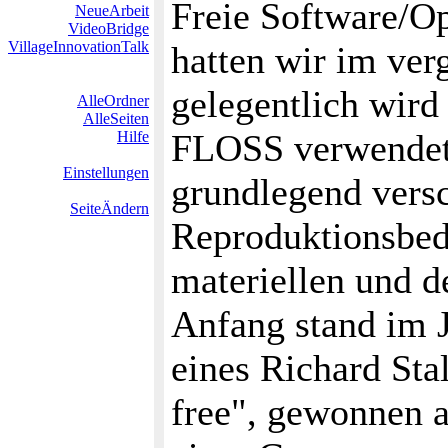
Freie Software/O
NeueArbeit
VideoBridge
VillageInnovationTalk
hatten wir im ve
gelegentlich wir
AlleOrdner
AlleSeiten
FLOSS verwendet) 
Hilfe
Einstellungen
grundlegend vers
SeiteÄndern
Reproduktionsbed
materiellen und d
Anfang stand im J
eines Richard Sta
free", gewonnen 