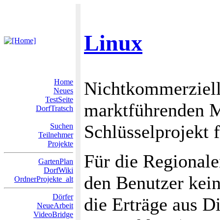
Linux
Home
Nichtkommerziell
Neues
TestSeite
marktführenden 
DorfTratsch
Schlüsselprojekt f
Suchen
Teilnehmer
Projekte
Für die Regionale
GartenPlan
DorfWiki
den Benutzer kein
OrdnerProjekte_alt
Dörfer
die Erträge aus D
NeueArbeit
VideoBridge