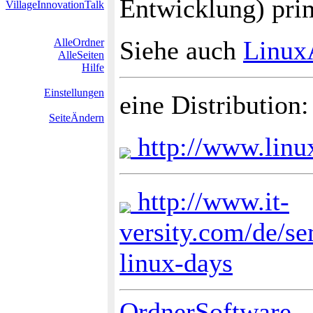
Entwicklung) pri
VillageInnovationTalk
Siehe auch
Linux
AlleOrdner
AlleSeiten
Hilfe
Einstellungen
eine Distribution
SeiteÄndern
http://www.linux
http://www.it-
versity.com/de/se
linux-days
OrdnerSoftware