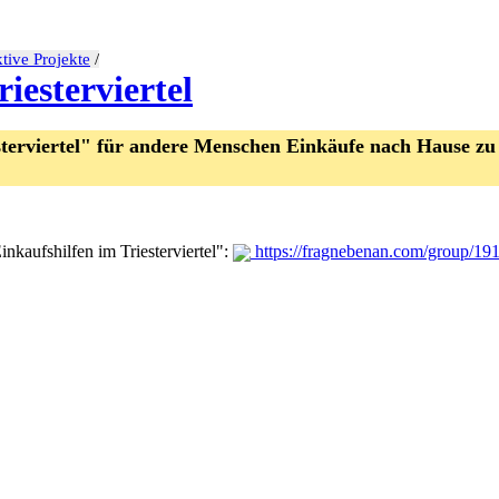
tive Projekte
/
iesterviertel
esterviertel" für andere Menschen Einkäufe nach Hause zu
kaufshilfen im Triesterviertel":
https://fragnebenan.com/group/19