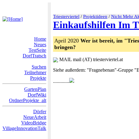
Triesterviertel
/
Projektideen
/
Nicht Mehr Ak
Einkaufshilfen Im Tr
Home
April 2020
Wer ist bereit, im "Tri
Neues
bringen?
TestSeite
DorfTratsch
MAIL mail (AT) triesterviertel.at
Suchen
Siehe außerdem: "Fragnebenan"-Gruppe "Ein
Teilnehmer
Projekte
.............
GartenPlan
DorfWiki
OrdnerProjekte_alt
Dörfer
NeueArbeit
VideoBridge
VillageInnovationTalk