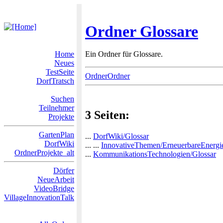
Ordner Glossare
Home
Ein Ordner für Glossare.
Neues
TestSeite
OrdnerOrdner
DorfTratsch
Suchen
Teilnehmer
3 Seiten:
Projekte
GartenPlan
...
DorfWiki/Glossar
DorfWiki
... ...
InnovativeThemen/ErneuerbareEnergie
OrdnerProjekte_alt
...
KommunikationsTechnologien/Glossar
Dörfer
NeueArbeit
VideoBridge
VillageInnovationTalk