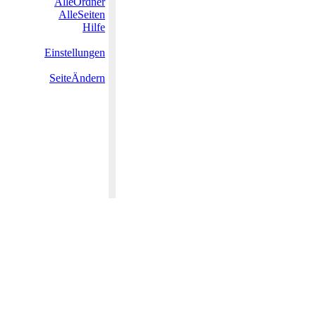
AlleOrdner
AlleSeiten
Hilfe
Einstellungen
SeiteÄndern