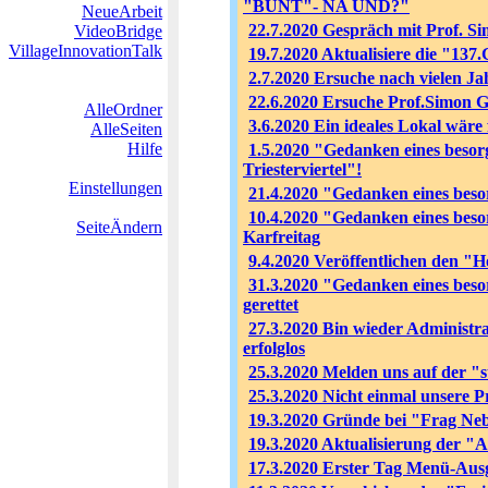
"BUNT"- NA UND?"
NeueArbeit
22.7.2020 Gespräch mit Prof. 
VideoBridge
VillageInnovationTalk
19.7.2020 Aktualisiere die "13
2.7.2020 Ersuche nach vielen J
22.6.2020 Ersuche Prof.Simon 
AlleOrdner
3.6.2020 Ein ideales Lokal wäre 
AlleSeiten
Hilfe
1.5.2020 "Gedanken eines besor
Triesterviertel"!
Einstellungen
21.4.2020 "Gedanken eines beso
10.4.2020 "Gedanken eines bes
SeiteÄndern
Karfreitag
9.4.2020 Veröffentlichen den "H
31.3.2020 "Gedanken eines beso
gerettet
27.3.2020 Bin wieder Administr
erfolglos
25.3.2020 Melden uns auf der 
25.3.2020 Nicht einmal unsere P
19.3.2020 Gründe bei "Frag Nebe
19.3.2020 Aktualisierung der "A
17.3.2020 Erster Tag Menü-Aus