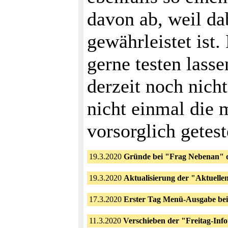
davon ab, weil dab
gewährleistet ist.
gerne testen lasse
derzeit noch nic
nicht einmal die 
vorsorglich getest
19.3.2020
Gründe bei "Frag Nebenan" d
19.3.2020
Aktualisierung der "Aktuellen
17.3.2020
Erster Tag Menü-Ausgabe be
11.3.2020
Verschieben der "Freitag-Infot