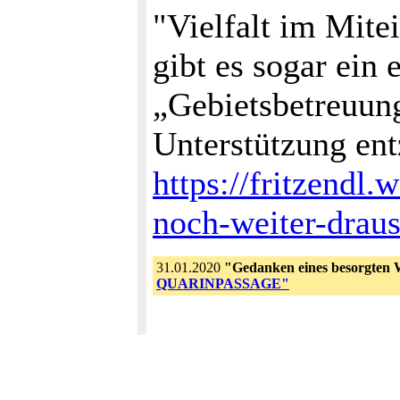
"Vielfalt im Mite
gibt es sogar ein
„Gebietsbetreuun
Unterstützung en
https://fritzendl
noch-weiter-drau
31.01.2020
"Gedanken eines besorgten 
QUARINPASSAGE"