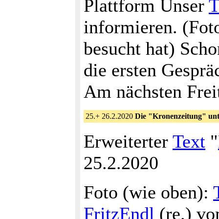
Plattform Unser
T
informieren. (Fot
besucht hat) Sch
die ersten Gesprä
Am nächsten Freit
25.+ 26.2.2020
Die "Kronenzeitung" unt
Erweiterter
Text
"
25.2.2020
Foto (wie oben):
FritzEndl
(re.) vo