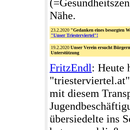
(=Gesundheitszen
Nähe.
23.2.2020
"Gedanken eines besorgten 
"Unser Triesterviertel"!
19.2.2020
Unser Verein ersucht Bürgerm
Unterstützung
FritzEndl
: Heute 
"triesterviertel.a
mit diesem Trans
Jugendbeschäftig
übersiedelte ins 