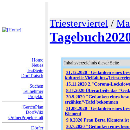
Triesterviertel
/
Ma
Tagebuch202
Home
Inhaltsverzeichnis dieser Seite
Neues
TestSeite
31.12.2020 "Gedanken eines bes
DorfTratsch
kulturelle Vielfalt im „Triestervi
15.11.2020 2."Corona-Lockdown
Suchen
8.11.2020 Überarbeite das "Ged
Teilnehmer
Projekte
30.9.2020 "Gedanken eines beso
erzählen“-Tafel bekommen
GartenPlan
31.08.2020 "Gedanken eines bes
DorfWiki
Klement
OrdnerProjekte_alt
9.8.2020 Frau Berta Klement ist
30.7.2020 "Gedanken eines b
Dörfer