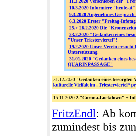
11.3.2020 Verschieben der "Freit
10.3.2020 Informiere "heute.at"
9.3.2020 Angenehmes Gespräch m
6.3.2020 Erster "Freitag-Infota
25.+ 26.2.2020 Die "Kronenzeitu
23.2.2020 "Gedanken eines bes
"Unser Triesterviertel"!
19.2.2020 Unser Verein ersucht
Unterstützung
31.01.2020 "Gedanken eines be
QUARINPASSAGE"
31.12.2020
"Gedanken eines besorgten 
kulturelle Vielfalt im „Triesterviertel“ 
15.11.2020
2."Corona-Lockdown" + Info
FritzEndl
: Ab ko
zumindest bis zum