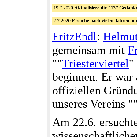
19.7.2020
Aktualisiere die "137.Gedan
2.7.2020
Ersuche nach vielen Jahren a
FritzEndl
:
Helmut
gemeinsam mit
F
""
Triesterviertel
"
beginnen. Er war a
offiziellen Gründ
unseres Vereins ""
Am 22.6. ersuchte
wissenschaftliche