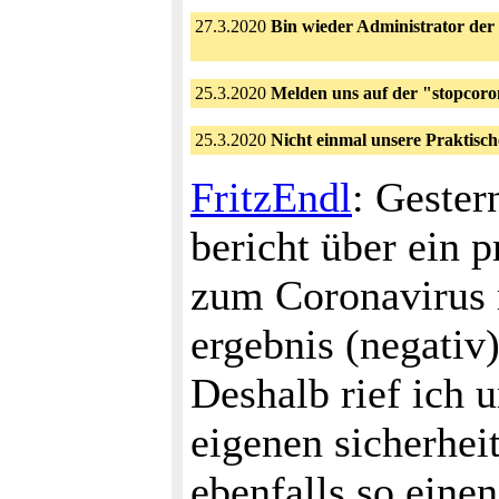
27.3.2020
Bin wieder Administrator der 
25.3.2020
Melden uns auf der "stopcor
25.3.2020
Nicht einmal unsere Praktisch
FritzEndl
: Gester
bericht über ein p
zum Coronavirus m
ergebnis (negati
Deshalb rief ich u
eigenen sicherhei
ebenfalls so einen