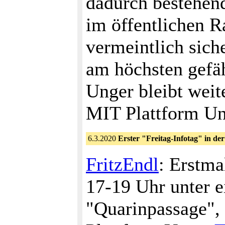
dadurch bestehen
im öffentlichen 
vermeintlich sich
am höchsten gefä
Unger bleibt wei
MIT Plattform U
6.3.2020
Erster "Freitag-Infotag" in de
FritzEndl
: Erstma
17-19 Uhr unter 
"Quarinpassage"