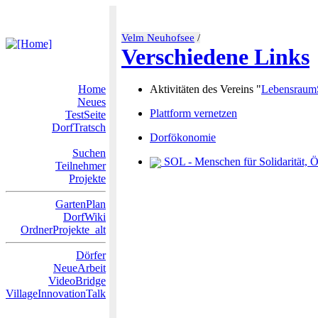
Velm Neuhofsee
/
Verschiedene Links
Home
Aktivitäten des Vereins "
Lebensraum
Neues
Plattform vernetzen
TestSeite
DorfTratsch
Dorfökonomie
Suchen
SOL - Menschen für Solidarität, Ö
Teilnehmer
Projekte
GartenPlan
DorfWiki
OrdnerProjekte_alt
Dörfer
NeueArbeit
VideoBridge
VillageInnovationTalk