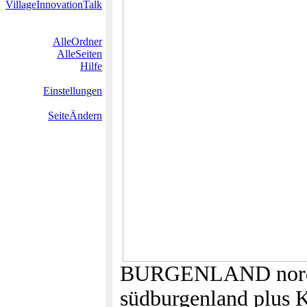
VillageInnovationTalk
AlleOrdner
AlleSeiten
Hilfe
Einstellungen
SeiteÄndern
BURGENLAND nordbur
südburgenland plu