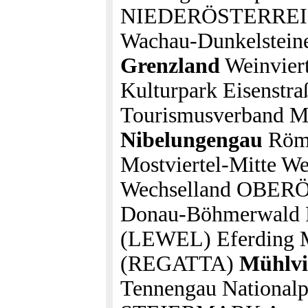
NIEDERÖSTERREICH 
Wachau-Dunkelsteine
Grenzland
Weinviert
Kulturpark Eisenstra
Tourismusverband M
Nibelungengau
Röme
Mostviertel-Mitte We
Wechselland OBERÖ
Donau-Böhmerwald P
(LEWEL) Eferding M
(REGATTA)
Mühlvi
Tennengau Nationalp