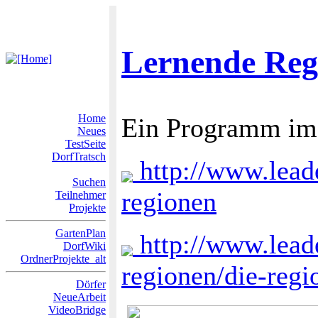
Lernende Reg
Home
Ein Programm im 
Neues
TestSeite
DorfTratsch
http://www.leade
Suchen
regionen
Teilnehmer
Projekte
GartenPlan
http://www.leade
DorfWiki
OrdnerProjekte_alt
regionen/die-regi
Dörfer
NeueArbeit
VideoBridge