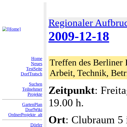
Regionaler Aufbru
2009-12-18
Home
Treffen des Berliner 
Neues
TestSeite
Arbeit, Technik, Bet
DorfTratsch
Suchen
Zeitpunkt
: Freit
Teilnehmer
Projekte
19.00 h.
GartenPlan
DorfWiki
OrdnerProjekte_alt
Ort
: Clubraum 5 
Dörfer