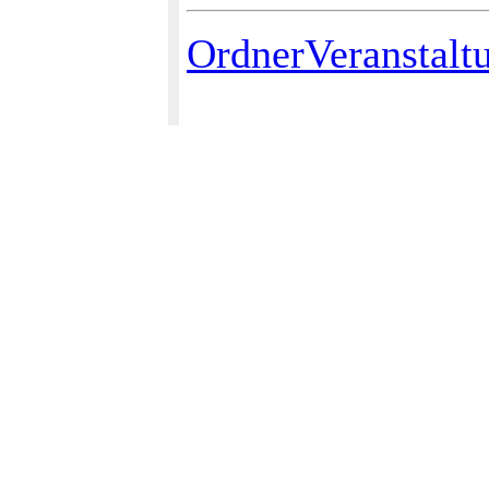
OrdnerVeranstalt