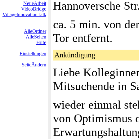
Hannoversche Str.
NeueArbeit
VideoBridge
VillageInnovationTalk
ca. 5 min. von de
AlleOrdner
Tor entfernt.
AlleSeiten
Hilfe
Einstellungen
Ankündigung
SeiteÄndern
Liebe Kolleginnen
Mitsuchende in Sa
wieder einmal ste
von Optimismus od
Erwartungshaltung