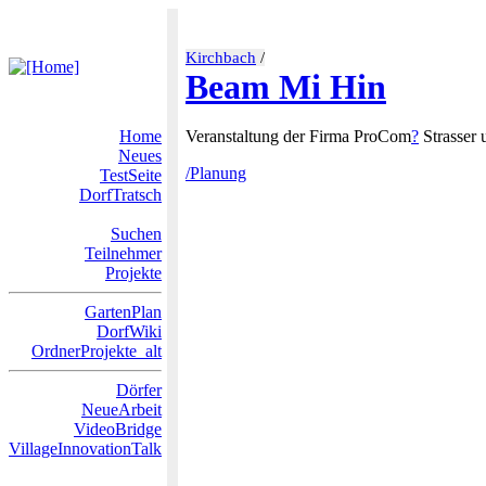
Kirchbach
/
Beam Mi Hin
Home
Veranstaltung der Firma ProCom
?
Strasser 
Neues
/Planung
TestSeite
DorfTratsch
Suchen
Teilnehmer
Projekte
GartenPlan
DorfWiki
OrdnerProjekte_alt
Dörfer
NeueArbeit
VideoBridge
VillageInnovationTalk