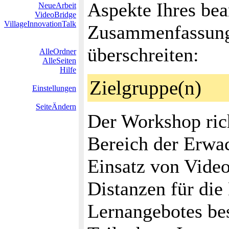
Aspekte Ihres be
NeueArbeit
VideoBridge
VillageInnovationTalk
Zusammenfassung 
überschreiten:
AlleOrdner
AlleSeiten
Hilfe
Zielgruppe(n)
Einstellungen
SeiteÄndern
Der Workshop rich
Bereich der Erwa
Einsatz von Vide
Distanzen für die
Lernangebotes bes