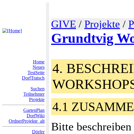
GIVE
/
Projekte
/
P
Grundtvig W
Home
4. BESCHRE
Neues
TestSeite
DorfTratsch
WORKSHOP
Suchen
Teilnehmer
Projekte
4.1 ZUSAMM
GartenPlan
DorfWiki
OrdnerProjekte_alt
Bitte beschreiben
Dörfer