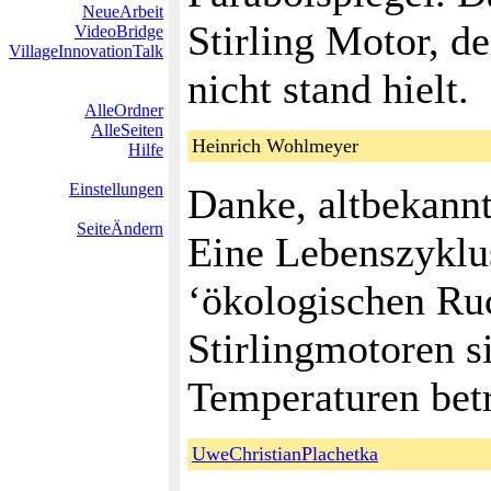
NeueArbeit
Stirling Motor, d
VideoBridge
VillageInnovationTalk
nicht stand hielt.
AlleOrdner
AlleSeiten
Heinrich Wohlmeyer
Hilfe
Einstellungen
Danke, altbekannt
SeiteÄndern
Eine Lebenszyklu
‘ökologischen Ruc
Stirlingmotoren s
Temperaturen betr
UweChristianPlachetka