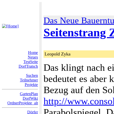
Das Neue Bauernt
Seitenstrang 
Home
Leopold Zyka
Neues
TestSeite
Das klingt nach e
DorfTratsch
Suchen
bedeutet es aber 
Teilnehmer
Projekte
Bezug auf den So
GartenPlan
http://www.consol
DorfWiki
OrdnerProjekte_alt
Parabolspiegel. D
Dörfer