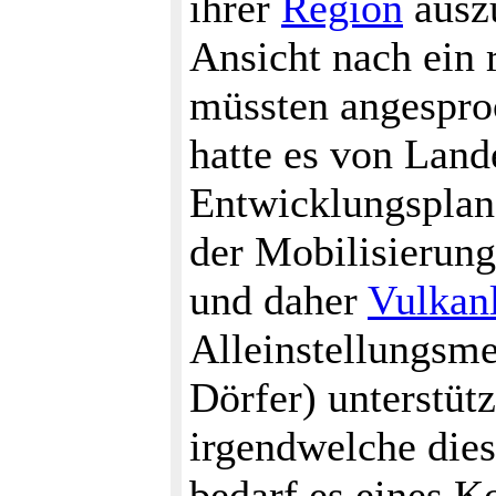
ihrer
Region
auszu
Ansicht nach ein r
müssten angespro
hatte es von Land
Entwicklungspla
der Mobilisierun
und daher
Vulkan
Alleinstellungsme
Dörfer) unterstüt
irgendwelche diesb
bedarf es eines K