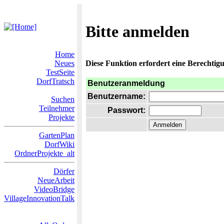
Bitte anmelden
Home
Neues
Diese Funktion erfordert eine Berechtigu
TestSeite
DorfTratsch
Benutzeranmeldung
Benutzername:
Suchen
Teilnehmer
Passwort:
Projekte
GartenPlan
DorfWiki
OrdnerProjekte_alt
Dörfer
NeueArbeit
VideoBridge
VillageInnovationTalk