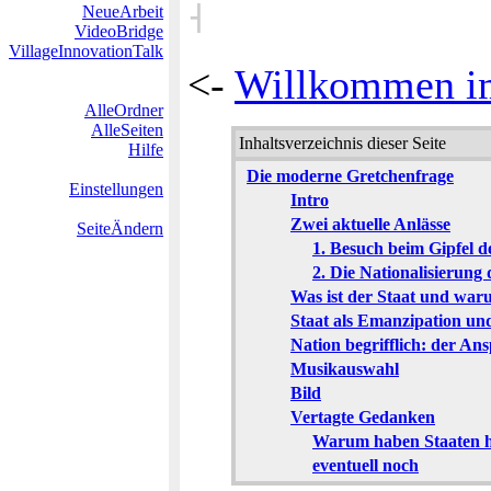
˧
NeueArbeit
VideoBridge
VillageInnovationTalk
<-
Willkommen im
AlleOrdner
AlleSeiten
Inhaltsverzeichnis dieser Seite
Hilfe
Die moderne Gretchenfrage
Einstellungen
Intro
Zwei aktuelle Anlässe
SeiteÄndern
1. Besuch beim Gipfel 
2. Die Nationalisierung
Was ist der Staat und warum
Staat als Emanzipation und
Nation begrifflich: der Ans
Musikauswahl
Bild
Vertagte Gedanken
Warum haben Staaten h
eventuell noch