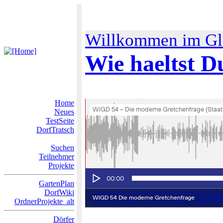
Willkommen im Gl
Wie haeltst D
Home
Neues
TestSeite
DorfTratsch
Suchen
Teilnehmer
Projekte
GartenPlan
DorfWiki
OrdnerProjekte_alt
Dörfer