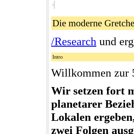
˧
Die moderne Gretc
/Research
und er
Intro
Willkommen zur 
Wir setzen fort 
planetarer Bezie
Lokalen ergeben,
zwei Folgen ausg