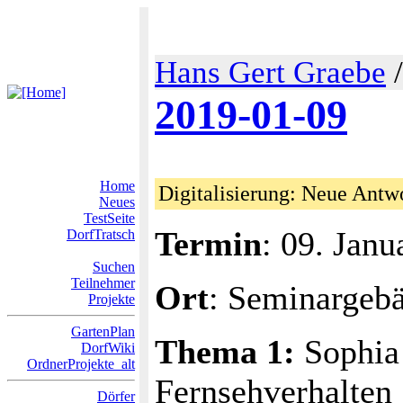
Hans Gert Graebe
2019-01-09
Home
Digitalisierung: Neue Antw
Neues
TestSeite
Termin
: 09. Jan
DorfTratsch
Suchen
Teilnehmer
Ort
: Seminargeb
Projekte
GartenPlan
Thema 1:
Sophia 
DorfWiki
OrdnerProjekte_alt
Fernsehverhalten
Dörfer