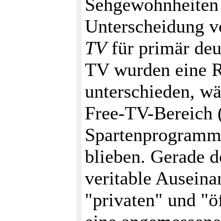
Sehgewohnheiten s
Unterscheidung 
TV
für primär deu
TV wurden eine R
unterschieden, w
Free-TV-Bereich (
Spartenprogramme
blieben. Gerade d
veritable Ausein
"privaten" und "ö