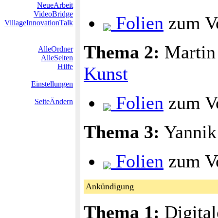
NeueArbeit
VideoBridge
Folien
zum Vo
VillageInnovationTalk
Thema 2:
Martin
AlleOrdner
AlleSeiten
Hilfe
Kunst
Einstellungen
Folien
zum Vo
SeiteÄndern
Thema 3:
Yannik 
Folien
zum Vo
Ankündigung
Thema 1:
Digital