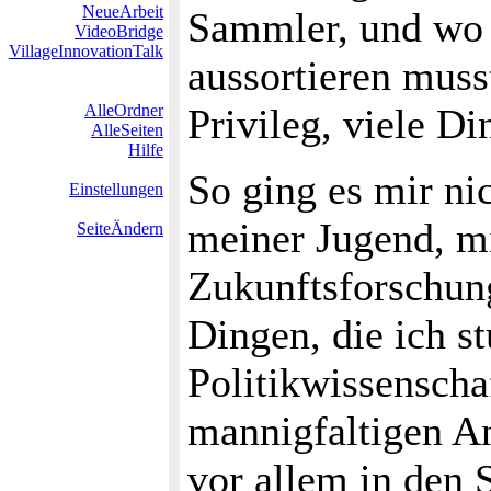
NeueArbeit
Sammler, und wo
VideoBridge
VillageInnovationTalk
aussortieren muss
AlleOrdner
Privileg, viele D
AlleSeiten
Hilfe
So ging es mir ni
Einstellungen
meiner Jugend, mi
SeiteÄndern
Zukunftsforschung
Dingen, die ich st
Politikwissenscha
mannigfaltigen An
vor allem in den 