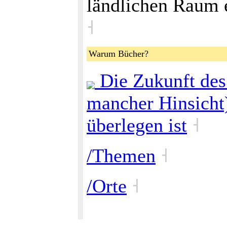
ländlichen Raum e
˧
Warum Bücher?
Die Zukunft des
mancher Hinsicht
überlegen ist
˧
/Themen
˧
/Orte
˧