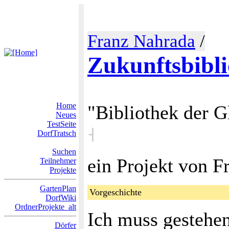
Franz Nahrada
/
Zukunftsbibl
Home
"Bibliothek der G
Neues
TestSeite
˧
DorfTratsch
Suchen
ein Projekt von 
Teilnehmer
Projekte
GartenPlan
Vorgeschichte
DorfWiki
OrdnerProjekte_alt
Ich muss gestehen
Dörfer