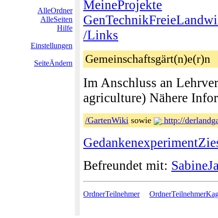
MeineProjekte
AlleOrdner
GenTechnikFreieLandwir
AlleSeiten
Hilfe
/Links
Einstellungen
Gemeinschaftsgärt(n)e(r)n
SeiteÄndern
Im Anschluss an Lehrvera
agriculture) Nähere Info
/GartenWiki
sowie
http://derlandga
GedankenexperimentZies
Befreundet mit:
SabineJ
OrdnerTeilnehmer
OrdnerTeilnehmerKag