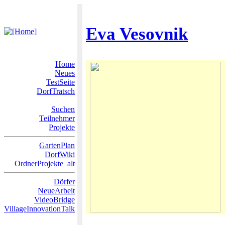
Eva Vesovnik
Home
Neues
TestSeite
DorfTratsch
Suchen
Teilnehmer
Projekte
GartenPlan
DorfWiki
OrdnerProjekte_alt
Dörfer
NeueArbeit
VideoBridge
VillageInnovationTalk