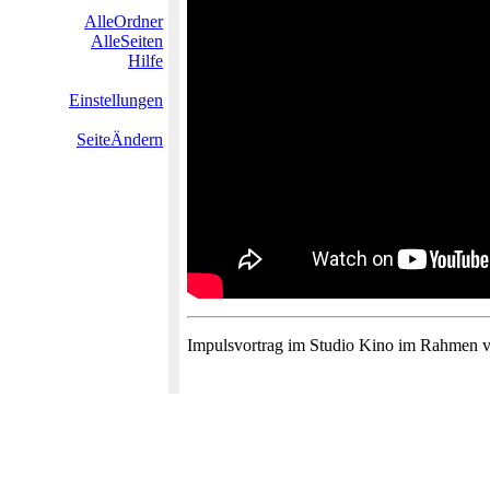
AlleOrdner
AlleSeiten
Hilfe
Einstellungen
SeiteÄndern
Impulsvortrag im Studio Kino im Rahmen 