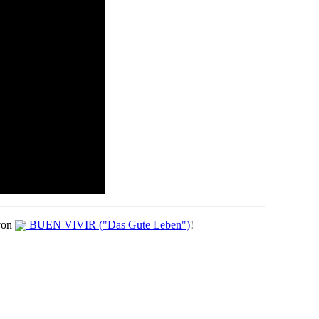
von
BUEN VIVIR ("Das Gute Leben")
!