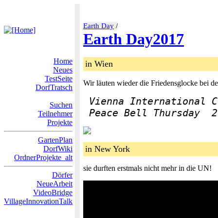
Earth Day
/
Earth Day2017
Home
in Wien
Neues
TestSeite
Wir läuten wieder die Friedensglocke bei d
DorfTratsch
Vienna International C
Suchen
 Peace Bell Thursday  2
Teilnehmer
Projekte
GartenPlan
in New York
DorfWiki
OrdnerProjekte_alt
sie durften erstmals nicht mehr in die UN!
Dörfer
NeueArbeit
VideoBridge
VillageInnovationTalk