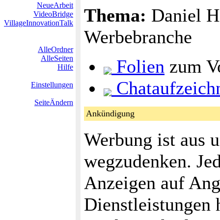
NeueArbeit
Thema:
Daniel Ha
VideoBridge
VillageInnovationTalk
Werbebranche
AlleOrdner
AlleSeiten
Folien
zum Vo
Hilfe
Chataufzeich
Einstellungen
SeiteÄndern
Ankündigung
Werbung ist aus u
wegzudenken. Jed
Anzeigen auf Ang
Dienstleistungen 