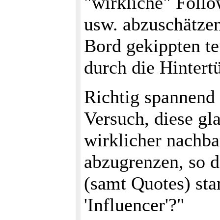
"wirkliche" Follo
usw. abzuschätzen
Bord gekippten t
durch die Hintert
Richtig spannend 
Versuch, diese gl
wirklicher nachba
abzugrenzen, so d
(samt Quotes) stan
'Influencer'?"