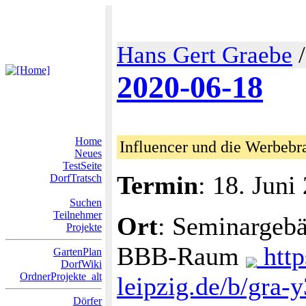
Hans Gert Graebe
2020-06-18
Home
Influencer und die Werbebr
Neues
TestSeite
Termin
: 18. Juni
DorfTratsch
Suchen
Teilnehmer
Ort
: Seminargebä
Projekte
BBB-Raum
http
GartenPlan
DorfWiki
OrdnerProjekte_alt
leipzig.de/b/gra-
Dörfer