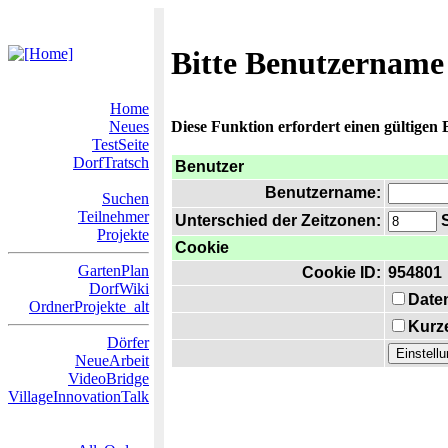
Bitte Benutzername
Home
Neues
Diese Funktion erfordert einen gültigen
TestSeite
DorfTratsch
Benutzer
Benutzername:
Suchen
Teilnehmer
Unterschied der Zeitzonen:
S
Projekte
Cookie
GartenPlan
Cookie ID:
954801
DorfWiki
Date
OrdnerProjekte_alt
Kurze
Dörfer
NeueArbeit
VideoBridge
VillageInnovationTalk