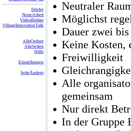
Neutraler Rau
Dörfer
NeueArbeit
Möglichst rege
VideoBridge
VillageInnovationTalk
Dauer zwei bis
Keine Kosten, 
AlleOrdner
AlleSeiten
Hilfe
Freiwilligkeit
Einstellungen
Gleichrangigke
SeiteÄndern
Alle organisat
gemeinsam
Nur direkt Bet
In der Gruppe 