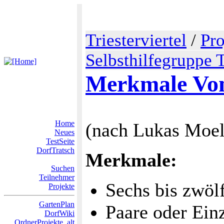
Triesterviertel
/
Pro
Selbsthilfegruppe 
Merkmale Von
Home
(nach Lukas Moel
Neues
TestSeite
DorfTratsch
Merkmale:
Suchen
Teilnehmer
Sechs bis zwöl
Projekte
GartenPlan
Paare oder Ein
DorfWiki
OrdnerProjekte_alt