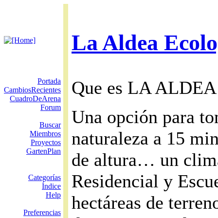
La Aldea Ecolo
Portada
Que es LA ALDEA
CambiosRecientes
CuadroDeArena
Forum
Una opción para tom
Buscar
naturaleza a 15 mi
Miembros
Proyectos
GartenPlan
de altura… un cli
Residencial y Escue
Categorías
Índice
Help
hectáreas de terren
Preferencias