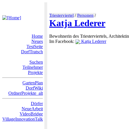
Triesterviertel
/
Personen
/
Katja Lederer
Home
Bewohnerin des Triesterviertels, Architektin
Neues
Im Facebook:
Katja Lederer
TestSeite
DorfTratsch
Suchen
Teilnehmer
Projekte
GartenPlan
DorfWiki
OrdnerProjekte_alt
Dörfer
NeueArbeit
VideoBridge
VillageInnovationTalk