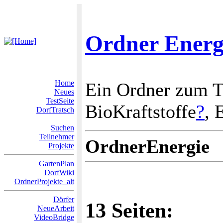
Ordner Energ
Home
Ein Ordner zum T
Neues
TestSeite
BioKraftstoffe
?
, 
DorfTratsch
Suchen
Teilnehmer
OrdnerEnergie
Projekte
GartenPlan
DorfWiki
OrdnerProjekte_alt
Dörfer
13 Seiten:
NeueArbeit
VideoBridge