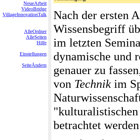
NeueArbeit
VideoBridge
Nach der ersten 
VillageInnovationTalk
Wissensbegriff ü
AlleOrdner
AlleSeiten
im letzten Semina
Hilfe
dynamische und r
Einstellungen
SeiteÄndern
genauer zu fassen
von
Technik
im Sp
Naturwissenschaft
"kulturalistische
betrachtet werden 