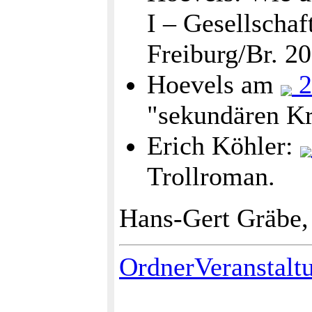
I – Gesellschaf
Freiburg/Br. 20
Hoevels am
2
"sekundären Kr
Erich Köhler:
Trollroman.
Hans-Gert Gräbe,
OrdnerVeranstalt