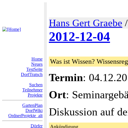
Hans Gert Graebe
2012-12-04
Home
Was ist Wissen? Wissensre
Neues
TestSeite
Termin
: 04.12.2
DorfTratsch
Suchen
Teilnehmer
Ort
: Seminargeb
Projekte
GartenPlan
Diskussion auf de
DorfWiki
OrdnerProjekte_alt
Dörfer
Ankündigung