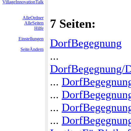
VillageInnovationTalk
AlleOrdner
7 Seiten:
AlleSeiten
Hilfe
Einstellungen
DorfBegegnung
SeiteÄndern
...
DorfBegegnung/
...
DorfBegegnung
...
DorfBegegnung
...
DorfBegegnung
...
DorfBegegnung