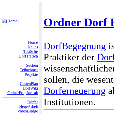
Ordner Dorf 
Home
DorfBegegnung
is
Neues
TestSeite
Praktiker der
Dor
DorfTratsch
wissenschaftliche
Suchen
Teilnehmer
Projekte
sollen, die wesen
GartenPlan
Dorferneuerung
a
DorfWiki
OrdnerProjekte_alt
Institutionen.
Dörfer
NeueArbeit
VideoBridge