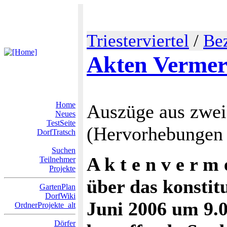
Triesterviertel
/
Bez
Akten Verme
Home
Auszüge aus zwei
Neues
TestSeite
(Hervorhebungen
DorfTratsch
Suchen
A k t e n v e r m 
Teilnehmer
Projekte
über das konstit
GartenPlan
DorfWiki
Juni 2006 um 9.
OrdnerProjekte_alt
Dörfer