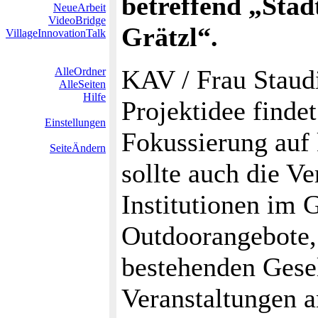
betreffend „Stad
NeueArbeit
VideoBridge
Grätzl“.
VillageInnovationTalk
KAV / Frau Staudi
AlleOrdner
AlleSeiten
Hilfe
Projektidee finde
Einstellungen
Fokussierung auf 
SeiteÄndern
sollte auch die V
Institutionen im 
Outdoorangebote,
bestehenden Gese
Veranstaltungen a