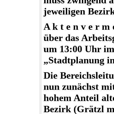
muss zwingend a
jeweiligen Bezir
A k t e n v e r m 
über das Arbeit
um 13:00 Uhr im
„Stadtplanung in
Die Bereichsleit
nun zunächst mit
hohem Anteil al
Bezirk (Grätzl m