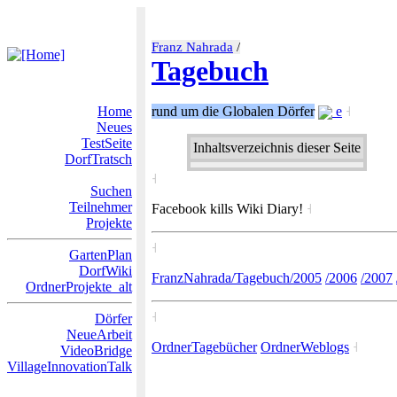
Franz Nahrada
/
Tagebuch
Home
rund um die Globalen Dörfer
e
˧
Neues
TestSeite
Inhaltsverzeichnis dieser Seite
DorfTratsch
˧
Suchen
Teilnehmer
Facebook kills Wiki Diary!
˧
Projekte
˧
GartenPlan
DorfWiki
FranzNahrada/Tagebuch/2005
/2006
/2007
OrdnerProjekte_alt
˧
Dörfer
NeueArbeit
OrdnerTagebücher
OrdnerWeblogs
˧
VideoBridge
VillageInnovationTalk