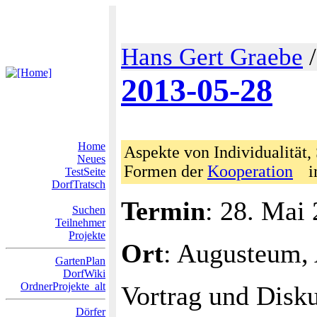
Hans Gert Graebe
2013-05-28
Home
Aspekte von Individualität,
Neues
Formen der
Kooperation
i
TestSeite
DorfTratsch
Termin
: 28. Mai
Suchen
Teilnehmer
Projekte
Ort
: Augusteum,
GartenPlan
DorfWiki
OrdnerProjekte_alt
Vortrag und Disku
Dörfer