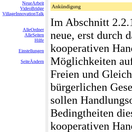
NeueArbeit
Ankündigung
VideoBridge
VillageInnovationTalk
Im Abschnitt 2.
AlleOrdner
neue, erst durch 
AlleSeiten
Hilfe
kooperativen Hand
Einstellungen
Möglichkeiten au
SeiteÄndern
Freien und Gleich
bürgerlichen Gese
sollen Handlungs
Bedingtheiten di
kooperativen Han