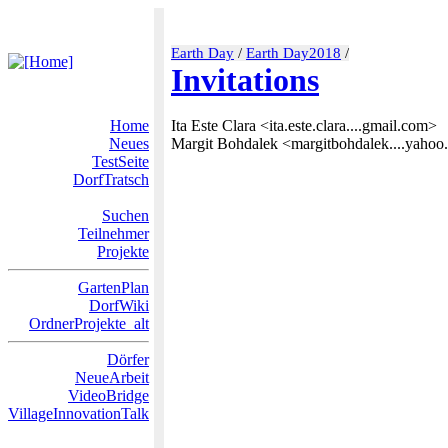
Earth Day
/
Earth Day2018
/
Invitations
Home
Ita Este Clara <ita.este.clara....gmail.com>
Neues
Margit Bohdalek <margitbohdalek....yahoo.
TestSeite
DorfTratsch
Suchen
Teilnehmer
Projekte
GartenPlan
DorfWiki
OrdnerProjekte_alt
Dörfer
NeueArbeit
VideoBridge
VillageInnovationTalk