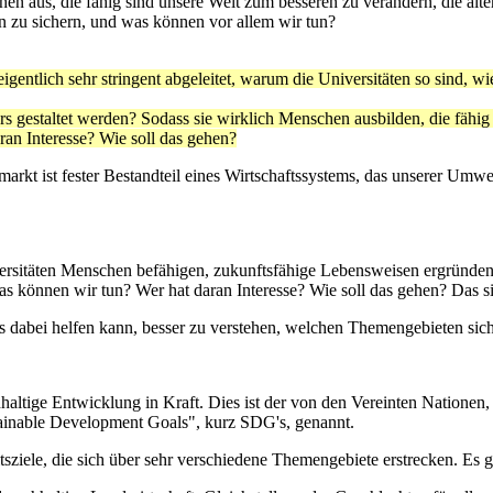
en aus, die fähig sind unsere Welt zum besseren zu verändern, die al
n zu sichern, und was können vor allem wir tun?
gentlich sehr stringent abgeleitet, warum die Universitäten so sind, wie
s gestaltet werden? Sodass sie wirklich Menschen ausbilden, die fähig 
an Interesse? Wie soll das gehen?
arkt ist fester Bestandteil eines Wirtschaftssystems, das unserer Umwe
niversitäten Menschen befähigen, zukunftsfähige Lebensweisen ergründ
as können wir tun? Wer hat daran Interesse? Wie soll das gehen? Das s
ns dabei helfen kann, besser zu verstehen, welchen Themengebieten sic
haltige Entwicklung in Kraft. Dies ist der von den Vereinten Nationen, 
tainable Development Goals", kurz SDG's, genannt.
sziele, die sich über sehr verschiedene Themengebiete erstrecken. Es 