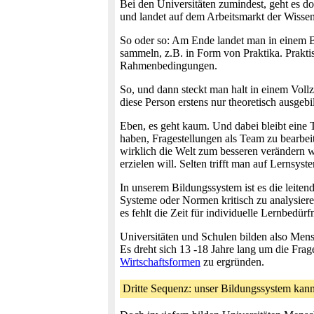
Bei den Universitäten zumindest, geht es d
und landet auf dem Arbeitsmarkt der Wissen
So oder so: Am Ende landet man in einem Ber
sammeln, z.B. in Form von Praktika. Praktis
Rahmenbedingungen.
So, und dann steckt man halt in einem Vollz
diese Person erstens nur theoretisch ausgeb
Eben, es geht kaum. Und dabei bleibt eine 
haben, Fragestellungen als Team zu bearbei
wirklich die Welt zum besseren verändern 
erzielen will. Selten trifft man auf Lerns
In unserem Bildungssystem ist es die leite
Systeme oder Normen kritisch zu analysiere
es fehlt die Zeit für individuelle Lernbedürfn
Universitäten und Schulen bilden also Men
Es dreht sich 13 -18 Jahre lang um die Fra
Wirtschaftsformen
zu ergründen.
Dritte Sequenz: unser Bildungssystem ka