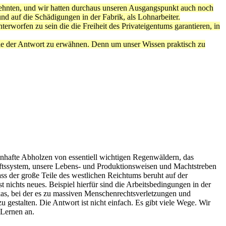
rzehnten, und wir hatten durchaus unseren Ausgangspunkt auch noch
und auf die Schädigungen in der Fabrik, als Lohnarbeiter.
erworfen zu sein die die Freiheit des Privateigentums garantieren, in
eile der Antwort zu erwähnen. Denn um unser Wissen praktisch zu
enhafte Abholzen von essentiell wichtigen Regenwäldern, das
ftssystem, unsere Lebens- und Produktionsweisen und Machtstreben
s der große Teile des westlichen Reichtums beruht auf der
nichts neues. Beispiel hierfür sind die Arbeitsbedingungen in der
as, bei der es zu massiven Menschenrechtsverletzungen und
gestalten. Die Antwort ist nicht einfach. Es gibt viele Wege. Wir
 Lernen an.