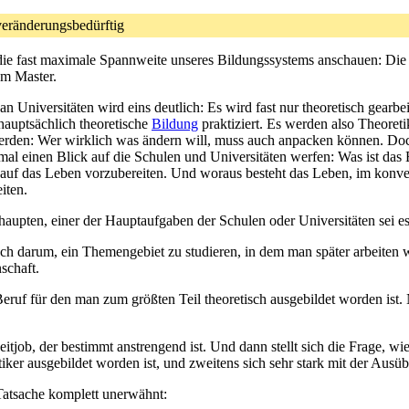
 veränderungsbedürftig
 die fast maximale Spannweite unseres Bildungssystems anschauen: Die
um Master.
Universitäten wird eins deutlich: Es wird fast nur theoretisch gearbeit
 hauptsächlich theoretische
Bildung
praktiziert. Es werden also Theoret
erden: Wer wirklich was ändern will, muss auch anpacken können. Doc
mal einen Blick auf die Schulen und Universitäten werfen: Was ist das
f auf das Leben vorzubereiten. Und woraus besteht das Leben, im konve
iten.
aupten, einer der Hauptaufgaben der Schulen oder Universitäten sei es,
och darum, ein Themengebiet zu studieren, in dem man später arbeiten
schaft.
uf für den man zum größten Teil theoretisch ausgebildet worden ist. N
eitjob, der bestimmt anstrengend ist. Und dann stellt sich die Frage, 
ker ausgebildet worden ist, und zweitens sich sehr stark mit der Ausü
Tatsache komplett unerwähnt: