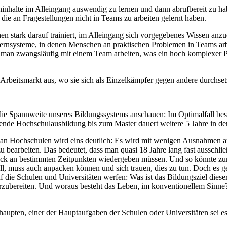
inhalte im Alleingang auswendig zu lernen und dann abrufbereit zu hab
die an Fragestellungen nicht in Teams zu arbeiten gelernt haben.
stark darauf trainiert, im Alleingang sich vorgegebenes Wissen anzue
uf Lernsysteme, in denen Menschen an praktischen Problemen in Teams
 man zwangsläufig mit einem Team arbeiten, was ein hoch komplexer Pr
 Arbeitsmarkt aus, wo sie sich als Einzelkämpfer gegen andere durchs
 die Spannweite unseres Bildungssystems anschauen: Im Optimalfall be
ende Hochschulausbildung bis zum Master dauert weitere 5 Jahre in der
n Hochschulen wird eins deutlich: Es wird mit wenigen Ausnahmen auf e
zu bearbeiten. Das bedeutet, dass man quasi 18 Jahre lang fast ausschlie
ruck an bestimmten Zeitpunkten wiedergeben müssen. Und so könnte z
ll, muss auch anpacken können und sich trauen, dies zu tun. Doch es 
f die Schulen und Universitäten werfen: Was ist das Bildungsziel dies
rzubereiten. Und woraus besteht das Leben, im konventionellem Sinne?
aupten, einer der Hauptaufgaben der Schulen oder Universitäten sei es,