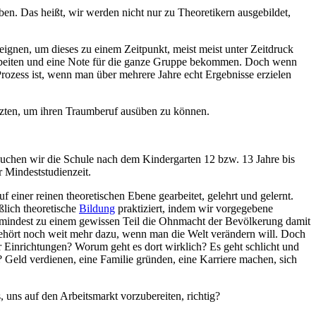
en. Das heißt, wir werden nicht nur zu Theoretikern ausgebildet,
ignen, um dieses zu einem Zeitpunkt, meist meist unter Zeitdruck
 arbeiten und eine Note für die ganze Gruppe bekommen. Doch wenn
ozess ist, wenn man über mehrere Jahre echt Ergebnisse erzielen
etzten, um ihren Traumberuf ausüben zu können.
suchen wir die Schule nach dem Kindergarten 12 bzw. 13 Jahre bis
 Mindeststudienzeit.
iner reinen theoretischen Ebene gearbeitet, gelehrt und gelernt.
ßlich theoretische
Bildung
praktiziert, indem wir vorgegebene
umindest zu einem gewissen Teil die Ohnmacht der Bevölkerung damit
gehört noch weit mehr dazu, wenn man die Welt verändern will. Doch
er Einrichtungen? Worum geht es dort wirklich? Es geht schlicht und
 Geld verdienen, eine Familie gründen, eine Karriere machen, sich
 uns auf den Arbeitsmarkt vorzubereiten, richtig?