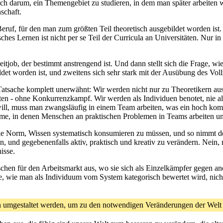
och darum, ein Themengebiet zu studieren, in dem man später arbeiten
schaft.
uf, für den man zum größten Teil theoretisch ausgebildet worden ist. E
ches Lernen ist nicht per se Teil der Curricula an Universitäten. Nur i
eitjob, der bestimmt anstrengend ist. Und dann stellt sich die Frage, 
ildet worden ist, und zweitens sich sehr stark mit der Ausübung des Vol
Tatsache komplett unerwähnt: Wir werden nicht nur zu Theoretikern ausg
ten - ohne Konkurrenzkampf. Wir werden als Individuen benotet, nie a
will, muss man zwangsläufig in einem Team arbeiten, was ein hoch kom
ysteme, in denen Menschen an praktischen Problemen in Teams arbeiten
nde Norm, Wissen systematisch konsumieren zu müssen, und so nimmt de
n, und gegebenenfalls aktiv, praktisch und kreativ zu verändern. Nein
isse.
schen für den Arbeitsmarkt aus, wo sie sich als Einzelkämpfer gegen 
ge, wie man als Individuum vom System kategorisch bewertet wird, nic
nn umgestaltet werden, um zu den notwendigen Veränderungen der Wel