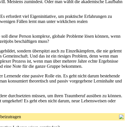
 will. Meistens zumindest. Oder man wählt die akademische Laufbahn
s erfordert viel Eigeninitiative, um praktische Erfahrungen zu
n wenigen Fällen lernt man unter wirklichen realen
wie soll diese Person komplexe, globale Probleme lösen können, wenn
lzeitjobs beschäftigen muss?
ebildet, sondern überspitzt auch zu Einzelkämpfern, die nie gelernt
ls Gemeinschaft. Und das ist ein riesiges Problem, denn wenn man
plexer Prozess ist, wenn man über mehrere Jahre echte Ergebnisse
 und eine Note für die ganze Gruppe bekommen.
r Lernende eine passive Rolle ein. Es geht nicht darum bestehende
, man konsumiert theoretisch und passiv vorgegebene Lerninhalte und
andere durchsetzten müssen, um ihren Traumberuf ausüben zu können.
ht umgekehrt! Es geht eben nicht darum, neue Lebensweisen oder
t beizutragen