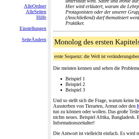
unterstützt wird. Satire und Ironie d
AlleOrdner
Hier wird erläutert, warum die Lehr
AlleSeiten
Protagonisten oder der unserer Grupp
Hilfe
(Anschließend) darf thematisiert we
Praktiker.
Einstellungen
SeiteÄndern
Monolog des ersten Kapite
erste Sequenz: die Welt ist veränderungsb
Die meisten kennen und sehen die Problem
Beispiel 1
Beispiel 2
Beispiel 3
Und so stellt sich die Frage, warum keine 
Aussterben von Tierarten, Armut oder den
tun zu können oder wollen. Das große Teile
nichts neues. Beispiel Afrika, Bangladesh. E
Informationszeitalter!
Die Antwort ist vielleicht einfach. Es wird 