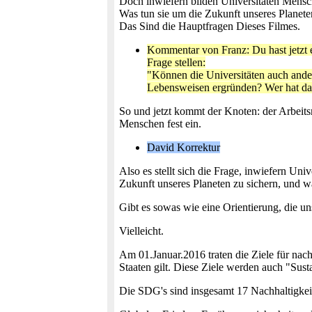
Doch inwiefern bilden Universitäten Mensch
Was tun sie um die Zukunft unseres Planete
Das Sind die Hauptfragen Dieses Filmes.
Kommentar von Franz: Du hast jetzt ei
Frage stellen:
"Können die Universitäten auch ander
Lebensweisen ergründen? Wer hat dar
So und jetzt kommt der Knoten: der Arbeitsm
Menschen fest ein.
David Korrektur
Also es stellt sich die Frage, inwiefern U
Zukunft unseres Planeten zu sichern, und w
Gibt es sowas wie eine Orientierung, die u
Vielleicht.
Am 01.Januar.2016 traten die Ziele für nach
Staaten gilt. Diese Ziele werden auch "Sus
Die SDG's sind insgesamt 17 Nachhaltigkeit