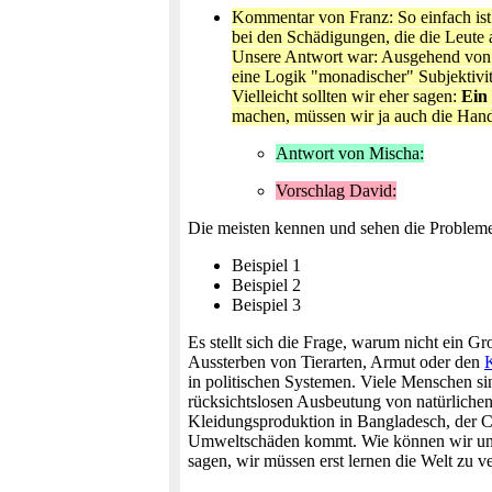
Kommentar von Franz: So einfach ist 
bei den Schädigungen, die die Leute a
Unsere Antwort war: Ausgehend von der
eine Logik "monadischer" Subjektivität
Vielleicht sollten wir eher sagen:
Ein
machen, müssen wir ja auch die Han
Antwort von Mischa:
Vorschlag David:
Die meisten kennen und sehen die Problem
Beispiel 1
Beispiel 2
Beispiel 3
Es stellt sich die Frage, warum nicht ein 
Aussterben von Tierarten, Armut oder den
in politischen Systemen. Viele Menschen si
rücksichtslosen Ausbeutung von natürlichen
Kleidungsproduktion in Bangladesch, der C
Umweltschäden kommt. Wie können wir uns im
sagen, wir müssen erst lernen die Welt zu 