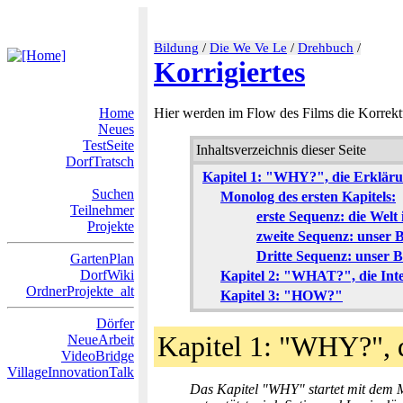
Bildung
/
Die We Ve Le
/
Drehbuch
/
Korrigiertes
Home
Hier werden im Flow des Films die Korrektu
Neues
TestSeite
Inhaltsverzeichnis dieser Seite
DorfTratsch
Kapitel 1: "WHY?", die Erkläru
Suchen
Monolog des ersten Kapitels:
Teilnehmer
erste Sequenz: die Welt
Projekte
zweite Sequenz: unser B
Dritte Sequenz: unser 
GartenPlan
DorfWiki
Kapitel 2: "WHAT?", die Int
OrdnerProjekte_alt
Kapitel 3: "HOW?"
Dörfer
Kapitel 1: "WHY?", 
NeueArbeit
VideoBridge
VillageInnovationTalk
Das Kapitel "WHY" startet mit dem M