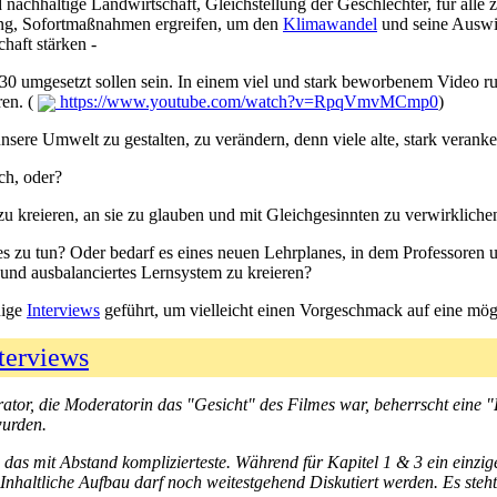
nachhaltige Landwirtschaft, Gleichstellung der Geschlechter, für alle
ng, Sofortmaßnahmen ergreifen, um den
Klimawandel
und seine Auswi
haft stärken -
2030 umgesetzt sollen sein. In einem viel und stark beworbenem Video r
ren. (
https://www.youtube.com/watch?v=RpqVmvMCmp0
)
unsere Umwelt zu gestalten, zu verändern, denn viele alte, stark verank
ch, oder?
u kreieren, an sie zu glauben und mit Gleichgesinnten zu verwirkliche
s zu tun? Oder bedarf es eines neuen Lehrplanes, in dem Professoren un
und ausbalanciertes Lernsystem zu kreieren?
nige
Interviews
geführt, um vielleicht einen Vorgeschmack auf eine m
terviews
tor, die Moderatorin das "Gesicht" des Filmes war, beherrscht eine "
urden.
das mit Abstand komplizierteste. Während für Kapitel 1 & 3 ein ein
 Inhaltliche Aufbau darf noch weitestgehend Diskutiert werden. Es st