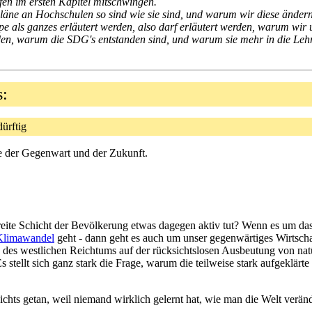
ürfen im ersten Kapitel mitschwingen.
pläne an Hochschulen so sind wie sie sind, und warum wir diese änder
e als ganzes erläutert werden, also darf erläutert werden, warum wir 
rden, warum die SDG's entstanden sind, und warum sie mehr in die Leh
ls:
edürftig
e der Gegenwart und der Zukunft.
breite Schicht der Bevölkerung etwas dagegen aktiv tut? Wenn es um d
Klimawandel
geht - dann geht es auch um unser gegenwärtiges Wirtsc
 des westlichen Reichtums auf der rücksichtslosen Ausbeutung von nat
s stellt sich ganz stark die Frage, warum die teilweise stark aufgeklär
nichts getan, weil niemand wirklich gelernt hat, wie man die Welt veränd