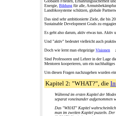
Globalen Frieden, Ernährungssicherheit und 
Energie,
Bildung
für alle, Armutsbekämpfu
Landökosysteme schützen, globale Partnersc
Das sind sehr ambitionierte Ziele, die bis 
Sustainable Development Goals zu engagie
Es geht also darum, aktiv etwas tun. Aktiv 
Und "aktiv" bedeutet vielleicht auch praktis
Doch wie lernt man ehrgeizige
Visionen
z
Sind Professoren und Lehrer in der Lage die
Mentoren kooperieren, um ein nachhaltiges 
Um diesen Fragen nachzugehen wurden ei
Kapitel 2: "WHAT?", die
In
Während im ersten Kapitel der Modera
separat voneinander aufgenommen w
Das "WHAT" Kapitel wahrscheinlich 
man im zweiten Kapitel puzzeln. Der