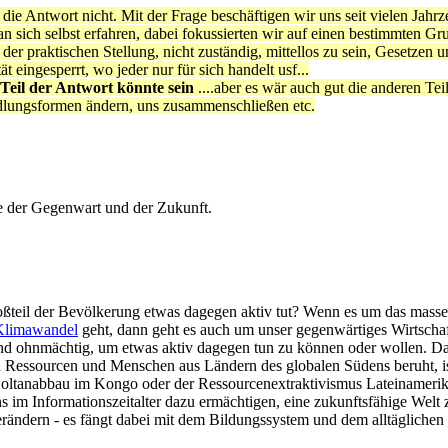
die Antwort nicht. Mit der Frage beschäftigen wir uns seit vielen Jah
n sich selbst erfahren, dabei fokussierten wir auf einen bestimmten Gr
 praktischen Stellung, nicht zuständig, mittellos zu sein, Gesetzen unt
 eingesperrt, wo jeder nur für sich handelt usf...
 Teil der Antwort könnte sein
....aber es wär auch gut die anderen T
dlungsformen ändern, uns zusammenschließen etc.
e der Gegenwart und der Zukunft.
Großteil der Bevölkerung etwas dagegen aktiv tut? Wenn es um das mass
Klimawandel
geht, dann geht es auch um unser gegenwärtiges Wirtscha
nd ohnmächtig, um etwas aktiv dagegen tun zu können oder wollen. Das
 Ressourcen und Menschen aus Ländern des globalen Südens beruht, ist 
oltanabbau im Kongo oder der Ressourcenextraktivismus Lateinamerik
 Informationszeitalter dazu ermächtigen, eine zukunftsfähige Welt zu 
verändern - es fängt dabei mit dem Bildungssystem und dem alltäglichen