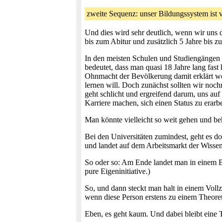
zweite Sequenz: unser Bildungssystem ist
Und dies wird sehr deutlich, wenn wir uns
bis zum Abitur und zusätzlich 5 Jahre bis z
In den meisten Schulen und Studiengängen an 
bedeutet, dass man quasi 18 Jahre lang fast
Ohnmacht der Bevölkerung damit erklärt w
lernen will. Doch zunächst sollten wir noch
geht schlicht und ergreifend darum, uns au
Karriere machen, sich einen Status zu erarbe
Man könnte vielleicht so weit gehen und beh
Bei den Universitäten zumindest, geht es d
und landet auf dem Arbeitsmarkt der Wissen
So oder so: Am Ende landet man in einem Ber
pure Eigeninitiative.)
So, und dann steckt man halt in einem Vollz
wenn diese Person erstens zu einem Theoreti
Eben, es geht kaum. Und dabei bleibt eine 