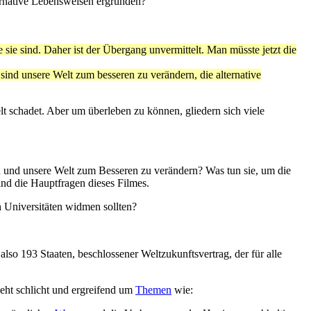
ternative Lebensweisen ergründen?
 sie sind. Daher ist der Übergang unvermittelt. Man müsste jetzt die
sind unsere Welt zum besseren zu verändern, die alternative
lt schadet. Aber um überleben zu können, gliedern sich viele
en und unsere Welt zum Besseren zu verändern? Was tun sie, um die
ind die Hauptfragen dieses Filmes.
h Universitäten widmen sollten?
also 193 Staaten, beschlossener Weltzukunftsvertrag, der für alle
geht schlicht und ergreifend um
Themen
wie: