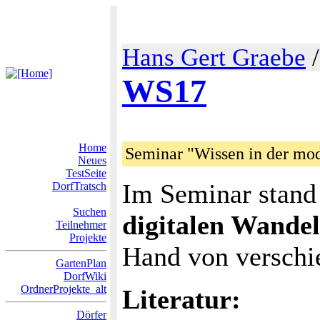
Hans Gert Graebe
WS17
Home
Seminar "Wissen in der mod
Neues
TestSeite
Im Seminar stan
DorfTratsch
Suchen
digitalen Wandel
Teilnehmer
Projekte
Hand von verschie
GartenPlan
DorfWiki
OrdnerProjekte_alt
Literatur:
Dörfer