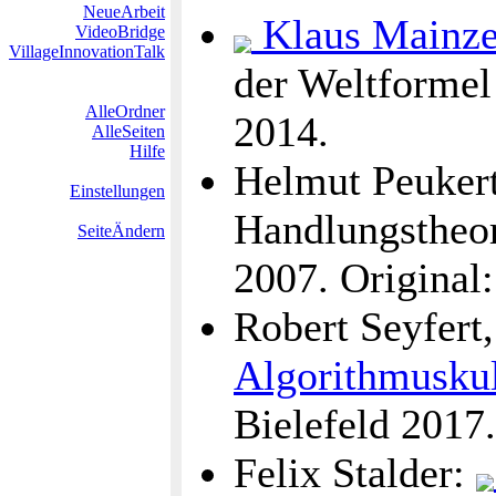
NeueArbeit
Klaus Mainze
VideoBridge
VillageInnovationTalk
der Weltformel
AlleOrdner
2014.
AlleSeiten
Hilfe
Helmut Peukert
Einstellungen
Handlungstheor
SeiteÄndern
2007. Original
Robert Seyfert
Algorithmusku
Bielefeld 2017.
Felix Stalder: