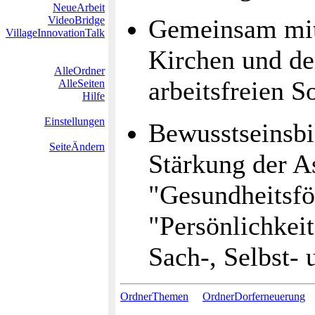
NeueArbeit
VideoBridge
Gemeinsam mit
VillageInnovationTalk
Kirchen und de
AlleOrdner
arbeitsfreien S
AlleSeiten
Hilfe
Einstellungen
Bewusstseinsbi
SeiteÄndern
Stärkung der A
"Gesundheitsfö
"Persönlichkei
Sach-, Selbst-
OrdnerThemen
OrdnerDorferneuerung