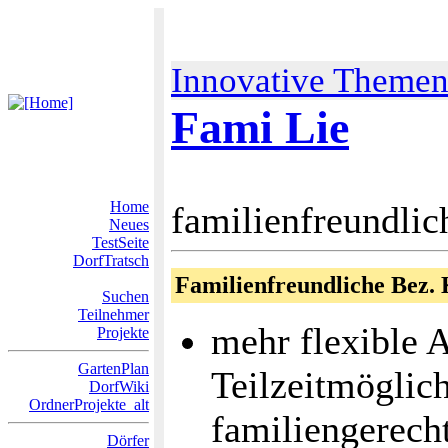
Innovative Theme
Fami Lie
Home
familienfreundlic
Neues
TestSeite
DorfTratsch
Familienfreundliche Bez.
Suchen
Teilnehmer
mehr flexible 
Projekte
GartenPlan
Teilzeitmöglich
DorfWiki
OrdnerProjekte_alt
familiengerech
Dörfer