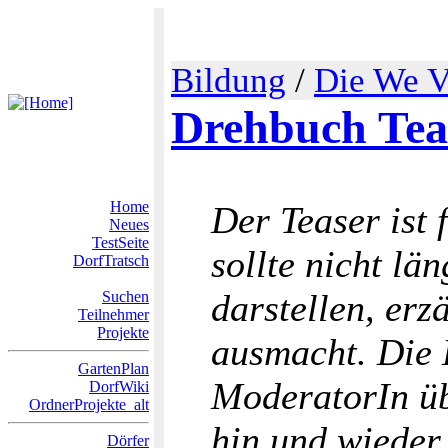
Bildung
/
Die We V
Drehbuch Tea
Home
Der Teaser ist 
Neues
TestSeite
sollte nicht lä
DorfTratsch
darstellen, er
Suchen
Teilnehmer
Projekte
ausmacht. Die 
GartenPlan
ModeratorIn ü
DorfWiki
OrdnerProjekte_alt
hin und wieder 
Dörfer