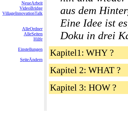
NeueArbeit
aus dem Hinter
VideoBridge
VillageInnovationTalk
Eine Idee ist e
AlleOrdner
Doku in drei Ka
AlleSeiten
Hilfe
Einstellungen
Kapitel1: WHY ?
SeiteÄndern
Kapitel 2: WHAT ?
Kapitel 3: HOW ?