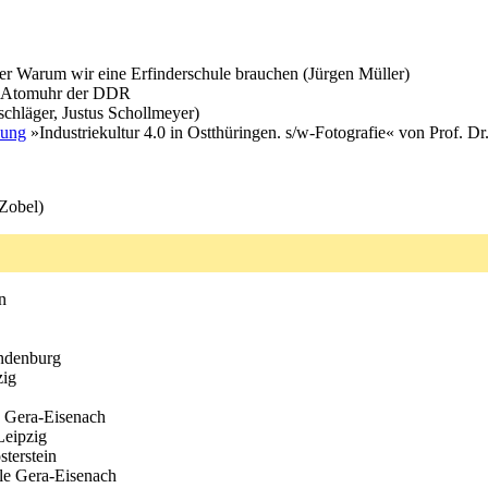
er Warum wir eine Erfinderschule brauchen (Jürgen Müller)
er Atomuhr der DDR
hläger, Justus Schollmeyer)
lung
»Industriekultur 4.0 in Ostthüringen. s/w-Fotografie« von Prof. Dr
Zobel)
n
andenburg
zig
 Gera-Eisenach
Leipzig
terstein
le Gera-Eisenach