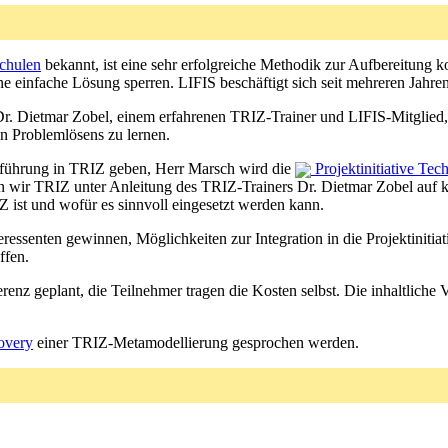
chulen
bekannt, ist eine sehr erfolgreiche Methodik zur Aufbereitung k
 einfache Lösung sperren. LIFIS beschäftigt sich seit mehreren Jahre
t Dr. Dietmar Zobel, einem erfahrenen TRIZ-Trainer und LIFIS-Mitgli
n Problemlösens zu lernen.
nführung in TRIZ geben, Herr Marsch wird die
Projektinitiative Tec
n wir TRIZ unter Anleitung des TRIZ-Trainers Dr. Dietmar Zobel auf
st und wofür es sinnvoll eingesetzt werden kann.
eressenten gewinnen, Möglichkeiten zur Integration in die Projektinitiat
ffen.
nz geplant, die Teilnehmer tragen die Kosten selbst. Die inhaltliche 
overy
einer TRIZ-Metamodellierung gesprochen werden.