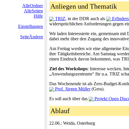
Anliegen und Thematik
AlleOrdner
AlleSeiten
Hilfe
TRIZ
, in der DDR auch als
Erfinders
widersprüchlichen Anforderungen gegen eine
Einstellungen
Wir laden Interessierte ein, gemeinsam mi
SeiteÄndern
dabei mehr über den Zugang des innovative
Am Freitag werden wir eine allgemeine Ei
ihre Tätigkeitsbereiche. Am Samstag werde
einen Eindruck davon bekommen, was TRIZ i
Ziel des Workshops
: Interesse wecken, Int
„Anwendungszentrums“ für u.a. TRIZ scha
Das Wochenende ist als Zero-Budget-Konfere
Prof. Jürgen Müller
(Gera).
Es soll auch über das
Projekt Open Disc
Ablauf
22.06.: Weida, Osterburg