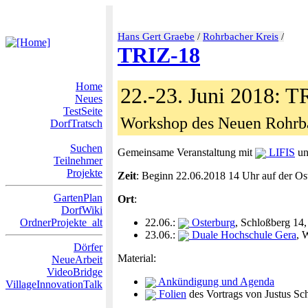
Hans Gert Graebe
/
Rohrbacher Kreis
/
TRIZ-18
Home
22.-23. Juni 2018: T
Neues
TestSeite
Workshop des Neuen Rohrba
DorfTratsch
Suchen
Gemeinsame Veranstaltung mit
LIFIS
un
Teilnehmer
Projekte
Zeit
: Beginn 22.06.2018 14 Uhr auf der Os
GartenPlan
Ort
:
DorfWiki
OrdnerProjekte_alt
22.06.:
Osterburg
, Schloßberg 14
23.06.:
Duale Hochschule Gera
, 
Dörfer
Material:
NeueArbeit
VideoBridge
Ankündigung und Agenda
VillageInnovationTalk
Folien
des Vortrags von Justus Sc