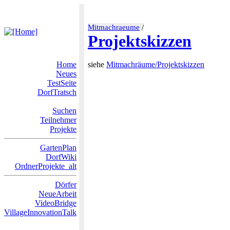
Mitmachraeume
/
Projektskizzen
Home
siehe
Mitmachräume/Projektskizzen
Neues
TestSeite
DorfTratsch
Suchen
Teilnehmer
Projekte
GartenPlan
DorfWiki
OrdnerProjekte_alt
Dörfer
NeueArbeit
VideoBridge
VillageInnovationTalk